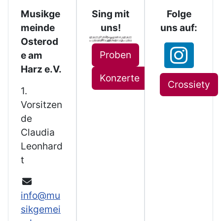
Musikge
Sing mit
Folge
meinde
uns!
uns auf:
Osterod
Proben
e am
Harz e.V.
Konzerte
Crossiety
1.
Vorsitzen
de
Claudia
Leonhard
t
info@mu
sikgemei