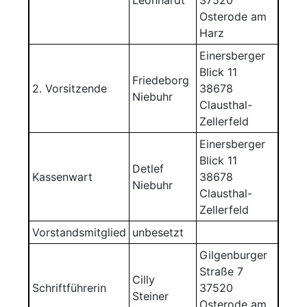
Leonhardt
37520
Osterode am
Harz
Einersberger
Blick 11
Friedeborg
2. Vorsitzende
38678
Niebuhr
Clausthal-
Zellerfeld
Einersberger
Blick 11
Detlef
Kassenwart
38678
Niebuhr
Clausthal-
Zellerfeld
Vorstandsmitglied
unbesetzt
Gilgenburger
Straße 7
Cilly
Schriftführerin
37520
Steiner
Osterode am