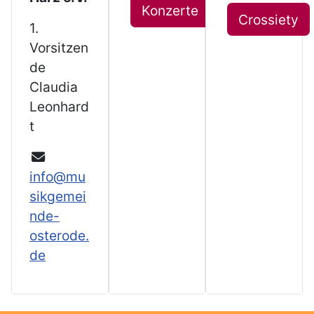
Konzerte
Crossiety
1.
Vorsitzen
de
Claudia
Leonhard
t
info@mu
sikgemei
nde-
osterode.
de