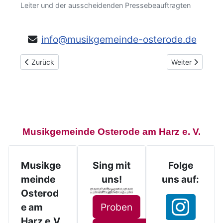
Leiter und der ausscheidenden Pressebeauftragten
info@musikgemeinde-osterode.de
Vorheriger Beitrag: Künstlerischer Leiter
Nächster Beitra
Zurück
Weiter
Musikgemeinde Osterode am Harz e. V.
Musikge
Sing mit
Folge
meinde
uns!
uns auf:
Osterod
Proben
e am
Harz e.V.